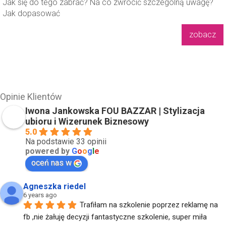
Jak się do tego zabrać? Na co zwrócić szczególną uwagę?
Jak dopasować
zobacz
Opinie Klientów
Iwona Jankowska FOU BAZZAR | Stylizacja
ubioru i Wizerunek Biznesowy
5.0
Na podstawie 33 opinii
powered by
G
o
o
g
l
e
oceń nas w
Agneszka riedel
6 years ago
Trafiłam na szkolenie poprzez reklamę na 
fb ,nie żałuję decyzji fantastyczne szkolenie, super miła 