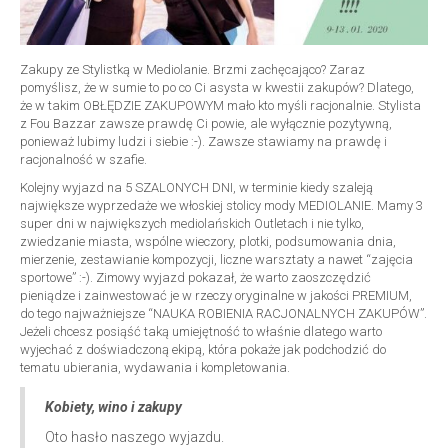
Zakupy ze Stylistką w Mediolanie. Brzmi zachęcająco? Zaraz
pomyślisz, że w sumie to po co Ci asysta w kwestii zakupów? Dlatego,
że w takim OBŁĘDZIE ZAKUPOWYM mało kto myśli racjonalnie. Stylista
z Fou Bazzar zawsze prawdę Ci powie, ale wyłącznie pozytywną,
ponieważ lubimy ludzi i siebie :-). Zawsze stawiamy na prawdę i
racjonalność w szafie.
Kolejny wyjazd na 5 SZALONYCH DNI, w terminie kiedy szaleją
największe wyprzedaże we włoskiej stolicy mody MEDIOLANIE. Mamy 3
super dni w największych mediolańskich Outletach i nie tylko,
zwiedzanie miasta, wspólne wieczory, plotki, podsumowania dnia,
mierzenie, zestawianie kompozycji, liczne warsztaty a nawet “zajęcia
sportowe” :-). Zimowy wyjazd pokazał, że warto zaoszczędzić
pieniądze i zainwestować je w rzeczy oryginalne w jakości PREMIUM,
do tego najważniejsze “NAUKA ROBIENIA RACJONALNYCH ZAKUPÓW”.
Jeżeli chcesz posiąść taką umiejętność to właśnie dlatego warto
wyjechać z doświadczoną ekipą, która pokaże jak podchodzić do
tematu ubierania, wydawania i kompletowania.
Kobiety, wino i zakupy
Oto hasło naszego wyjazdu.