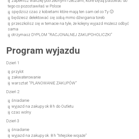
zapełnisz walizkę potrzebnymi rzeczami, które będą pasować do
tego co pozostawiłaś w Polsce
spędzisz czas z kobietami które mają ten sam cel co Ty 🙂
będziesz delektować się sobą mimo dźwigania toreb
przeszkolisz się w temacie na tyle, że kolejny wyjazd możesz odbyć
sama
otrzymasz DYPLOM “RACJONALNEJ ZAKUPOHOLICZKI”
Program wyjazdu
Dzień 1
przylot
zakwaterowanie
warsztat “PLANOWANIE ZAKUPÓW”
Dzień 2
śniadanie
wyjazd na zakupy ok 8 h do Outletu
czas wolny
Dzień 3
śniadanie
wyjazd na zakupy ok. 8 h “Miejskie wojaże”