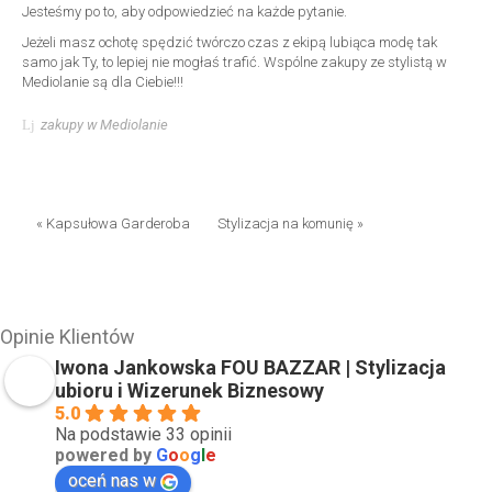
Jesteśmy po to, aby odpowiedzieć na każde pytanie.
Jeżeli masz ochotę spędzić twórczo czas z ekipą lubiąca modę tak
samo jak Ty, to lepiej nie mogłaś trafić. Wspólne zakupy ze stylistą w
Mediolanie są dla Ciebie!!!
zakupy w Mediolanie
« Kapsułowa Garderoba
Stylizacja na komunię »
Opinie Klientów
Iwona Jankowska FOU BAZZAR | Stylizacja
ubioru i Wizerunek Biznesowy
5.0
Na podstawie 33 opinii
powered by
G
o
o
g
l
e
oceń nas w