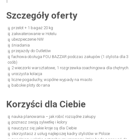
Szczegóły oferty
przelot + 1 bagaż 20 kg
zakwaterowanie w Hotelu
ubezpieczenie NW
śniadania
przejazdy do Outletów
fachowa obsługa FOU BAZZAR podczas zakupów (1 stylista dla 3
osób)
2 wieczorki warsztatowe, 1 rozgrzewka coachingowa dla chętnych.
uroczysta kolacja
liczne pogaduchy, wspólne wypady na miasto
babskie ploty do rana
Korzyści dla Ciebie
nauka planowania – jak robić rozsądne zakupy
poznasz swoją sylwetkę i kolory
nauczysz się jakie kroje są dla Ciebie
skorzystasz z usług najlepszej kadry stylistów w Polsce