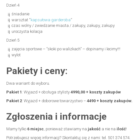
Dzień 4
śniadanie
warsztat “
kapsułowa garderoba
“
czas wolny / zwiedzanie miasta / zakupy, zakupy, zakupy
uroczysta kolacja
Dzień 5
zajęcia sportowe – “skoki po walizkach” – dopinamy i lecimy!!!
wylot
Pakiety i ceny:
Dwa wariant do wyboru.
Pakiet 1
: Wyjazd + obsługa stylisty
4990,00 + koszty zakupów
Pakiet 2
: Wyjazd + doborowe towarzystwo –
4490 + koszty zakupów.
Zgłoszenia i informacje
Mamy tylko
6 miejsc
, ponieważ stawiamy na
jakość
a nie na
ilość
!
Potrzebujesz więcej informacji? Skontaktuj się z nami: tel. 501 374 574.