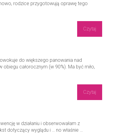
uchowo, rodzice przygotowują oprawę tego
Czytaj
prowokuje do większego panowania nad
 w obiegu całorocznym (w 90%). Ma być miło,
Czytaj
ekwencję w działaniu i obserwowałam z
ekst dotyczący wyglądu i … no właśnie …