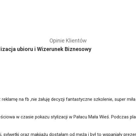
Opinie Klientów
zacja ubioru i Wizerunek Biznesowy
 reklamę na fb ,nie żałuję decyzji fantastyczne szkolenie, super mił
ściowa w czasie pokazu stylizacji w Pałacu Mała Wieś. Podczas pl
i, sylwetki oraz makijażu dostałam od męża i był to wspaniały preze