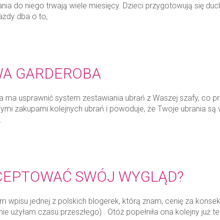
nia do niego trwają wiele miesięcy. Dzieci przygotowują się d
ażdy dba o to,
WA GARDEROBA
 ma usprawnić system zestawiania ubrań z Waszej szafy, co 
ymi zakupami kolejnych ubrań i powoduje, że Twoje ubrania są
.
CEPTOWAĆ SWÓJ WYGLĄD?
em wpisu jednej z polskich blogerek, którą znam, cenię za kons
nie użyłam czasu przeszłego) . Otóż popełniła ona kolejny już t