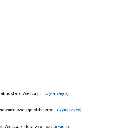
a atmosfera. Wiedza pr
... 
czytaj więcej
anowania swojego ślubu zrod
... 
czytaj więcej
nt. Wiedza, z którą wys
... 
czytaj więcej