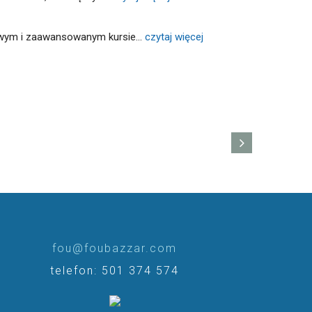
wowym i zaawansowanym kursie
... 
czytaj więcej
fou@foubazzar.com
telefon: 501 374 574