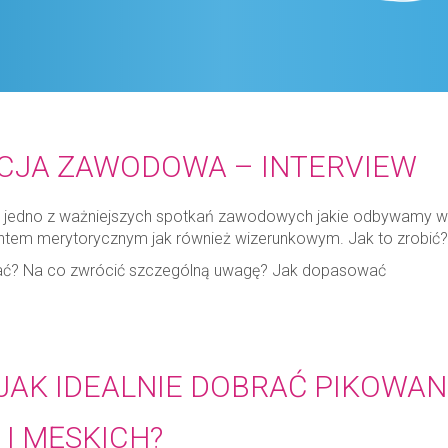
CJA ZAWODOWA – INTERVIEW
jedno z ważniejszych spotkań zawodowych jakie odbywamy w ż
tem merytorycznym jak również wizerunkowym. Jak to zrobić
rać? Na co zwrócić szczególną uwagę? Jak dopasować
 JAK IDEALNIE DOBRAĆ PIKOWA
I MĘSKICH?