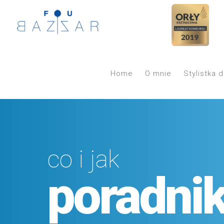
Home
O mnie
Stylistka d
co i jak
poradni