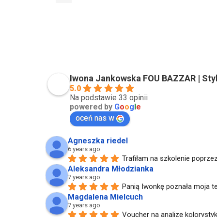
Iwona Jankowska FOU BAZZAR | Styli
5.0
Na podstawie 33 opinii
powered by
G
o
o
g
l
e
oceń nas w
Agneszka riedel
6 years ago
Trafiłam na szkolenie poprzez
Aleksandra Młodzianka
7 years ago
Panią Iwonkę poznała moja te
Magdalena Mielcuch
7 years ago
Voucher na analizę kolorystyk