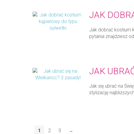
JAK DOBR
Jak dobrać kostium 
pytania znajdziesz o
JAK UBRAĆ
Jak się ubrać na Świ
stylizację najbliższy
1
2
3
→