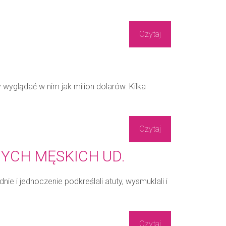
Czytaj
wyglądać w nim jak milion dolarów. Kilka
Czytaj
YCH MĘSKICH UD.
ie i jednoczenie podkreślali atuty, wysmuklali i
Czytaj