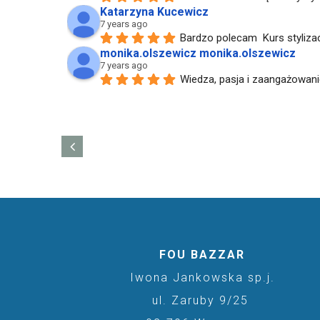
Katarzyna Kucewicz
7 years ago
Bardzo polecam  Kurs styliz
monika.olszewicz monika.olszewicz
7 years ago
Wiedza, pasja i zaangażowani
FOU BAZZAR
Iwona Jankowska sp.j.
ul. Zaruby 9/25