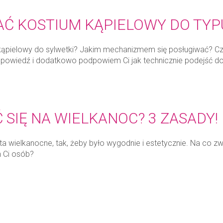
AĆ KOSTIUM KĄPIELOWY DO TYP
kąpielowy do sylwetki? Jakim mechanizmem się posługiwać? Cz
dpowiedź i dodatkowo podpowiem Ci jak technicznie podejść d
 SIĘ NA WIELKANOC? 3 ZASADY!
ęta wielkanocne, tak, żeby było wygodnie i estetycznie. Na co 
ch Ci osób?